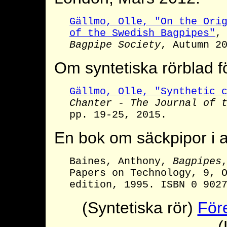
Gällmo, Olle, "On the Ori
of the Swedish Bagpipes"
Bagpipe Society
, Autumn 2
Om syntetiska rörblad f
Gällmo, Olle, "Synthetic 
Chanter - The Journal of 
pp. 19-25, 2015.
En bok om säckpipor i a
Baines, Anthony,
Bagpipes
Papers on Technology, 9, 
edition, 1995. ISBN 0 902
(Syntetiska rör)
För
(