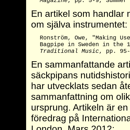
Magazine
, pp. 5-9, Summer
En artikel som handlar
om själva instrumentet:
Ronström, Owe, "Making Us
Bagpipe in Sweden in the 
Traditional Music
, pp. 95
En sammanfattande art
säckpipans nutidshistor
har utvecklats sedan åt
sammanfattning om olik
ursprung. Artikeln är en
föredrag på Internation
London, Mars 2012: