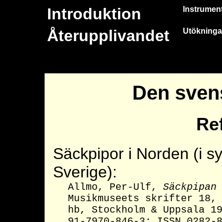
Introduktion
Instrumen
Återupplivandet
Utökninga
Den sven
Re
Säckpipor i Norden (i s
Sverige):
Allmo, Per-Ulf,
Säckpipan
Musikmuseets skrifter 18,
hb, Stockholm & Uppsala 1
91-7970-846-3; ISSN 0282-