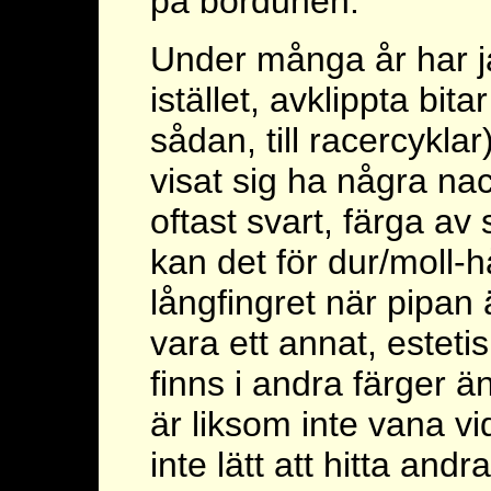
på bordunen.
Under många år har j
istället, avklippta bit
sådan, till racercykla
visat sig ha några na
oftast svart, färga a
kan det för dur/moll-
långfingret när pipan
vara ett annat, esteti
finns i andra färger 
är liksom inte vana vid
inte lätt att hitta andr