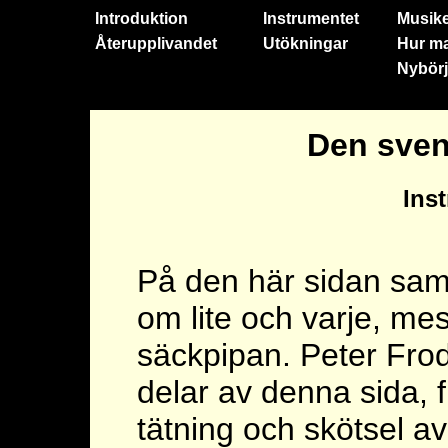
Introduktion
Instrumentet
Musik
Återupplivandet
Utökningar
Hur ma
Nybörj
Den sven
Ins
På den här sidan saml
om lite och varje, mes
säckpipan. Peter Frode
delar av denna sida, f
tätning och skötsel a