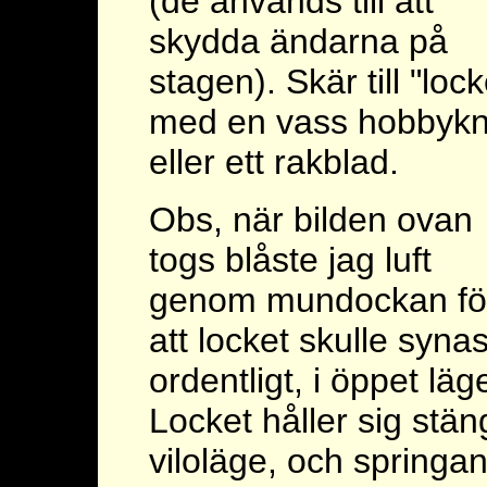
(de används till att
skydda ändarna på
stagen). Skär till "lock
med en vass hobbykn
eller ett rakblad.
Obs, när bilden ovan
togs blåste jag luft
genom mundockan fö
att locket skulle syna
ordentligt, i öppet läg
Locket håller sig stäng
viloläge, och springa