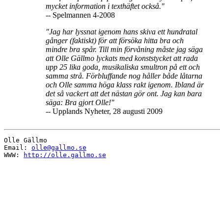
mycket information i texthäftet också."
-- Spelmannen 4-2008
"Jag har lyssnat igenom hans skiva ett hundratal
gånger (faktiskt) för att försöka hitta bra och
mindre bra spår. Till min förvåning måste jag säga
att Olle Gällmo lyckats med konststycket att rada
upp 25 lika goda, musikaliska smultron på ett och
samma strå. Förbluffande nog håller både låtarna
och Olle samma höga klass rakt igenom. Ibland är
det så vackert att det nästan gör ont. Jag kan bara
säga: Bra gjort Olle!"
-- Upplands Nyheter, 28 augusti 2009
Olle Gällmo

Email: 
olle@gallmo.se
WWW: 
http://olle.gallmo.se