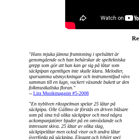
Re
"Hans mjuka jämna framtoning i spelsättet är
genomgående och han behärskar de speltekniska
grepp som gör att han kan ge sig på låtar som
säckpipan egentligen inte skulle klara. Melodier,
sparsamma utsmyckningar och instrumentljud vävs
samman till en lugn, vackert växande bukett ur den
folkmusikaliska floran."
--
Lira Musikmagasin #5-2008
"En nybliven riksspelman spelar 25 låtar på
säckpipa. Olle Gällmo är förstås en driven blåsare
som på sina två olika säckpipor och med några
ackompanjatörer bjuder på en omväxlande och
intressant skiva. 25 låtar av olika slag,
säckpipelåtar men också visor och andra låtar
överförda på säckpipa. Elegant och lyhört spel,