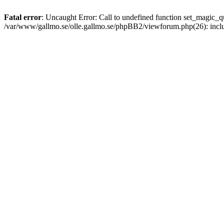
Fatal error
: Uncaught Error: Call to undefined function set_magic
/var/www/gallmo.se/olle.gallmo.se/phpBB2/viewforum.php(26): incl