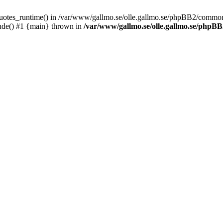
_quotes_runtime() in /var/www/gallmo.se/olle.gallmo.se/phpBB2/common
ude() #1 {main} thrown in
/var/www/gallmo.se/olle.gallmo.se/php