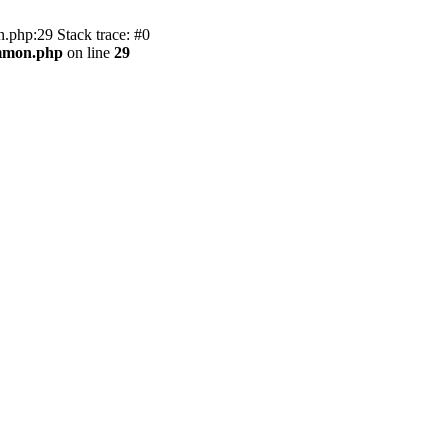
.php:29 Stack trace: #0
ommon.php
on line
29