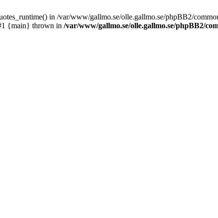
_quotes_runtime() in /var/www/gallmo.se/olle.gallmo.se/phpBB2/common
 #1 {main} thrown in
/var/www/gallmo.se/olle.gallmo.se/phpBB2/c