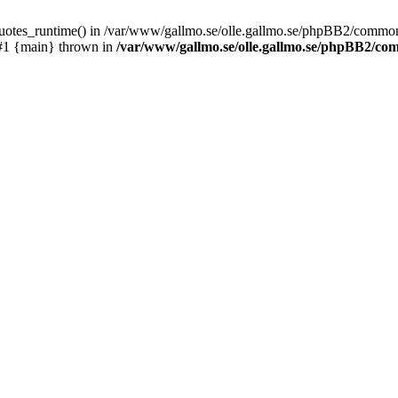
_quotes_runtime() in /var/www/gallmo.se/olle.gallmo.se/phpBB2/common
 #1 {main} thrown in
/var/www/gallmo.se/olle.gallmo.se/phpBB2/c