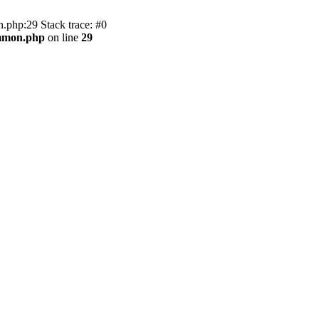
.php:29 Stack trace: #0
ommon.php
on line
29