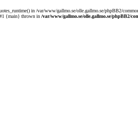
_quotes_runtime() in /var/www/gallmo.se/olle.gallmo.se/phpBB2/common
 #1 {main} thrown in
/var/www/gallmo.se/olle.gallmo.se/phpBB2/c