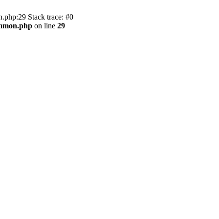
.php:29 Stack trace: #0
ommon.php
on line
29