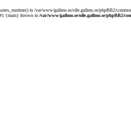
_quotes_runtime() in /var/www/gallmo.se/olle.gallmo.se/phpBB2/common
 #1 {main} thrown in
/var/www/gallmo.se/olle.gallmo.se/phpBB2/c