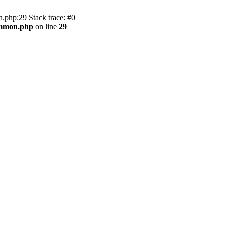
.php:29 Stack trace: #0
ommon.php
on line
29