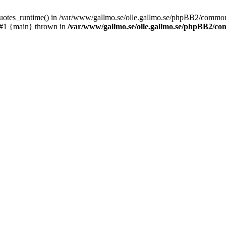
_quotes_runtime() in /var/www/gallmo.se/olle.gallmo.se/phpBB2/common
 #1 {main} thrown in
/var/www/gallmo.se/olle.gallmo.se/phpBB2/c