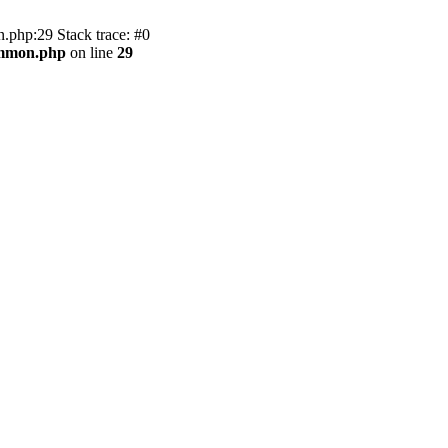
.php:29 Stack trace: #0
ommon.php
on line
29