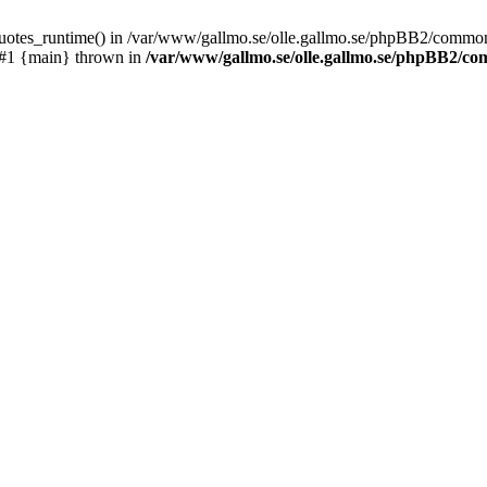
_quotes_runtime() in /var/www/gallmo.se/olle.gallmo.se/phpBB2/common
 #1 {main} thrown in
/var/www/gallmo.se/olle.gallmo.se/phpBB2/c