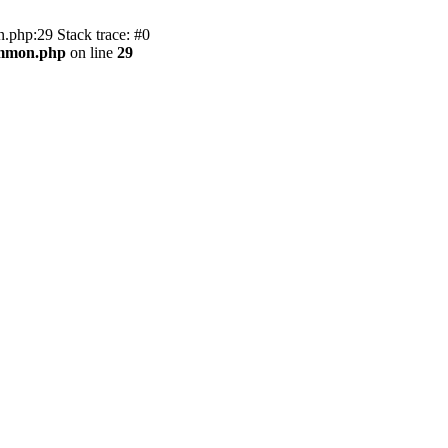
.php:29 Stack trace: #0
ommon.php
on line
29