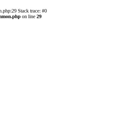
.php:29 Stack trace: #0
ommon.php
on line
29