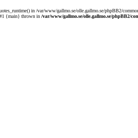
_quotes_runtime() in /var/www/gallmo.se/olle.gallmo.se/phpBB2/common
 #1 {main} thrown in
/var/www/gallmo.se/olle.gallmo.se/phpBB2/c