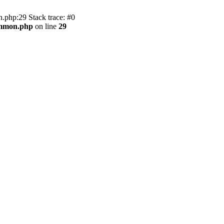
.php:29 Stack trace: #0
ommon.php
on line
29