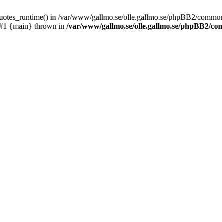
_quotes_runtime() in /var/www/gallmo.se/olle.gallmo.se/phpBB2/common
 #1 {main} thrown in
/var/www/gallmo.se/olle.gallmo.se/phpBB2/c