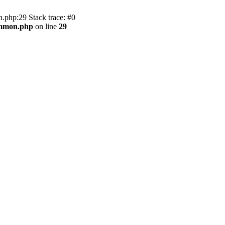
.php:29 Stack trace: #0
ommon.php
on line
29