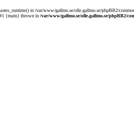
_quotes_runtime() in /var/www/gallmo.se/olle.gallmo.se/phpBB2/common
 #1 {main} thrown in
/var/www/gallmo.se/olle.gallmo.se/phpBB2/c