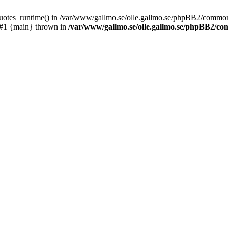
_quotes_runtime() in /var/www/gallmo.se/olle.gallmo.se/phpBB2/common
 #1 {main} thrown in
/var/www/gallmo.se/olle.gallmo.se/phpBB2/c