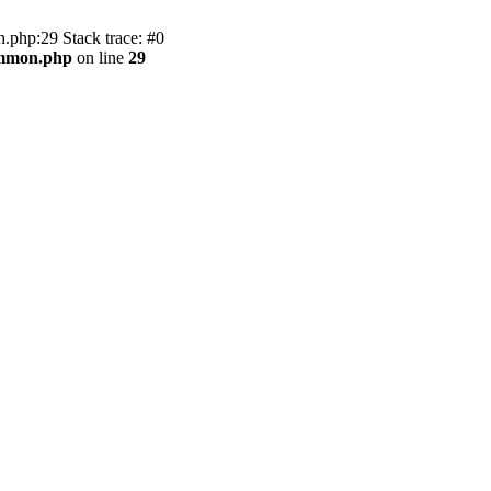
.php:29 Stack trace: #0
ommon.php
on line
29