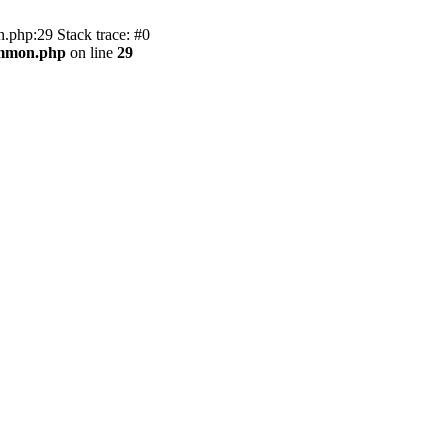
.php:29 Stack trace: #0
ommon.php
on line
29