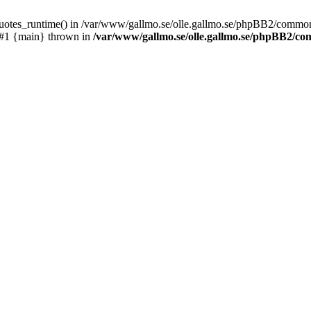
_quotes_runtime() in /var/www/gallmo.se/olle.gallmo.se/phpBB2/common
 #1 {main} thrown in
/var/www/gallmo.se/olle.gallmo.se/phpBB2/c