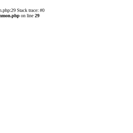
.php:29 Stack trace: #0
ommon.php
on line
29