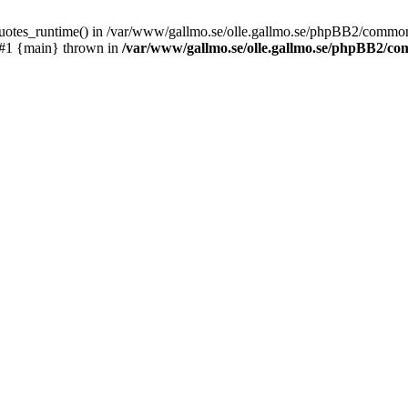
_quotes_runtime() in /var/www/gallmo.se/olle.gallmo.se/phpBB2/common
 #1 {main} thrown in
/var/www/gallmo.se/olle.gallmo.se/phpBB2/c