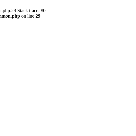
.php:29 Stack trace: #0
ommon.php
on line
29