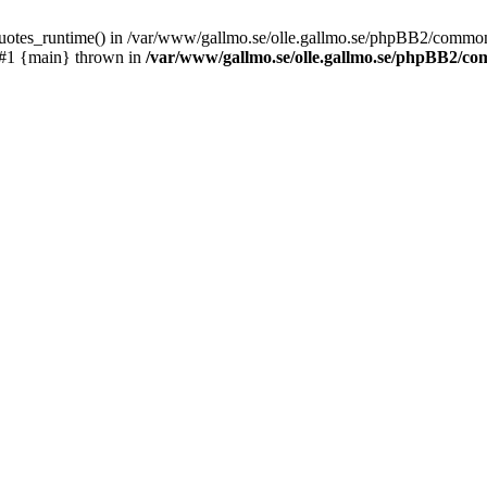
_quotes_runtime() in /var/www/gallmo.se/olle.gallmo.se/phpBB2/common
 #1 {main} thrown in
/var/www/gallmo.se/olle.gallmo.se/phpBB2/c