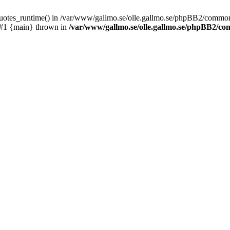
_quotes_runtime() in /var/www/gallmo.se/olle.gallmo.se/phpBB2/common
 #1 {main} thrown in
/var/www/gallmo.se/olle.gallmo.se/phpBB2/c