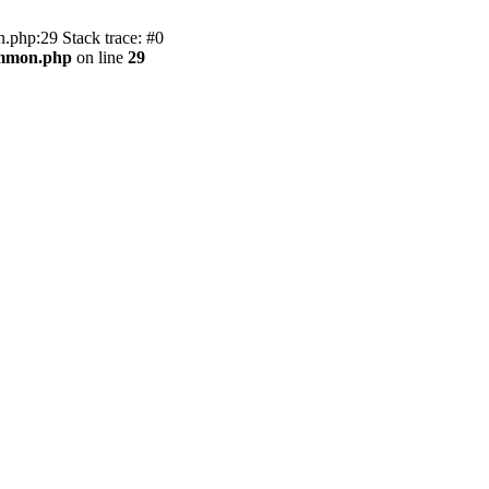
.php:29 Stack trace: #0
ommon.php
on line
29