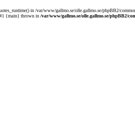
_quotes_runtime() in /var/www/gallmo.se/olle.gallmo.se/phpBB2/common
 #1 {main} thrown in
/var/www/gallmo.se/olle.gallmo.se/phpBB2/c