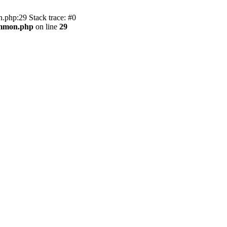
.php:29 Stack trace: #0
ommon.php
on line
29