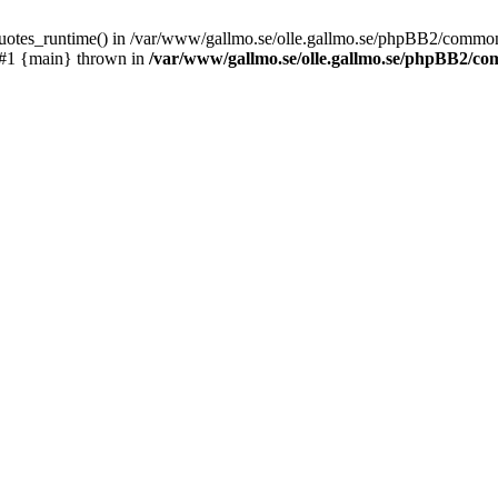
_quotes_runtime() in /var/www/gallmo.se/olle.gallmo.se/phpBB2/common
 #1 {main} thrown in
/var/www/gallmo.se/olle.gallmo.se/phpBB2/c