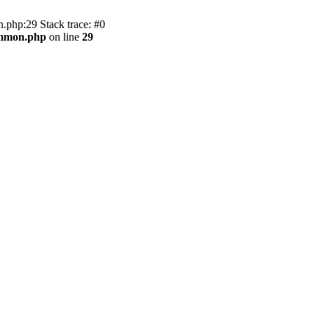
.php:29 Stack trace: #0
ommon.php
on line
29