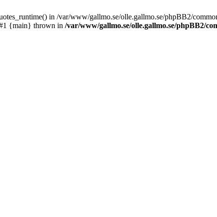
_quotes_runtime() in /var/www/gallmo.se/olle.gallmo.se/phpBB2/common
 #1 {main} thrown in
/var/www/gallmo.se/olle.gallmo.se/phpBB2/c