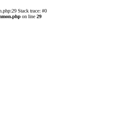
.php:29 Stack trace: #0
ommon.php
on line
29