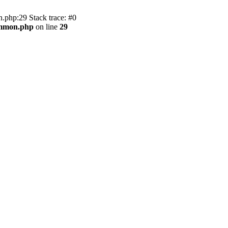
.php:29 Stack trace: #0
ommon.php
on line
29