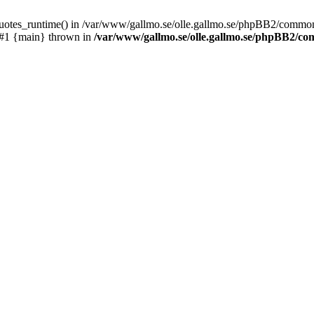
_quotes_runtime() in /var/www/gallmo.se/olle.gallmo.se/phpBB2/common
 #1 {main} thrown in
/var/www/gallmo.se/olle.gallmo.se/phpBB2/c